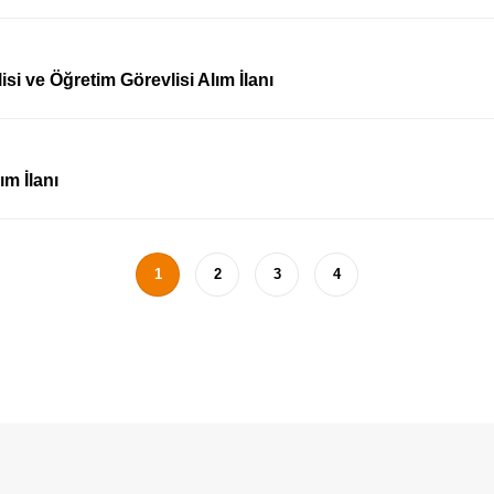
si ve Öğretim Görevlisi Alım İlanı
ım İlanı
1
2
3
4